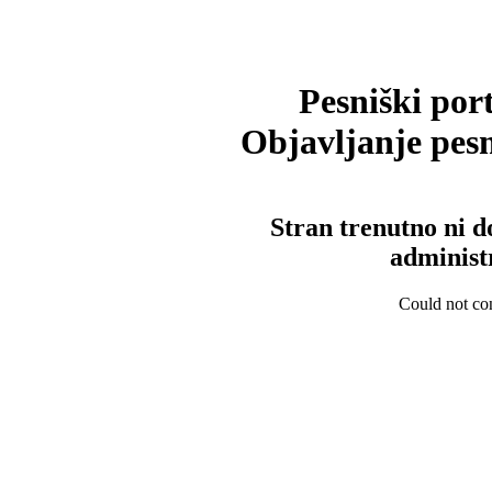
Pesniški port
Objavljanje pesm
Stran trenutno ni d
administ
Could not con