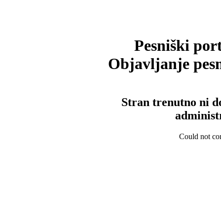
Pesniški port
Objavljanje pesm
Stran trenutno ni d
administ
Could not con