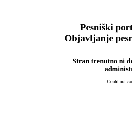
Pesniški port
Objavljanje pesm
Stran trenutno ni d
administ
Could not con