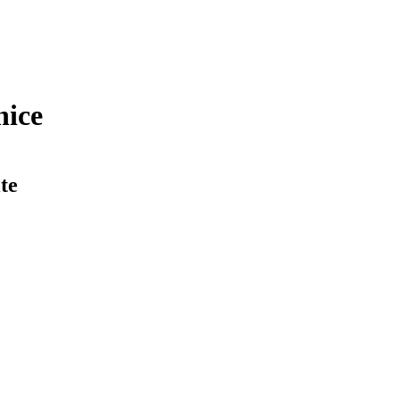
nice
te