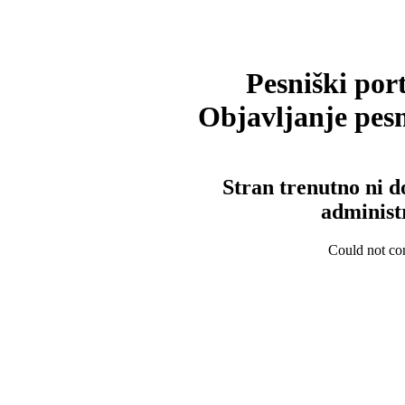
Pesniški port
Objavljanje pesm
Stran trenutno ni d
administ
Could not con