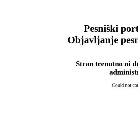
Pesniški port
Objavljanje pesm
Stran trenutno ni d
administ
Could not con