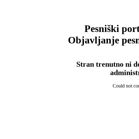
Pesniški port
Objavljanje pesm
Stran trenutno ni d
administ
Could not con