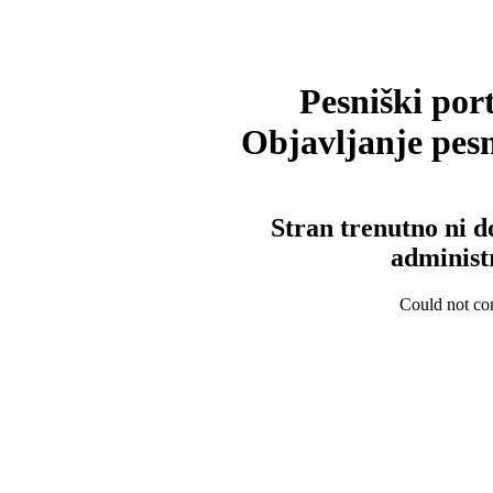
Pesniški port
Objavljanje pesm
Stran trenutno ni d
administ
Could not con