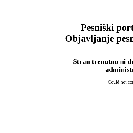
Pesniški port
Objavljanje pesm
Stran trenutno ni d
administ
Could not con