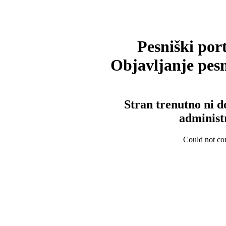
Pesniški port
Objavljanje pesm
Stran trenutno ni d
administ
Could not con