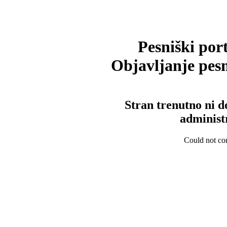
Pesniški port
Objavljanje pesm
Stran trenutno ni d
administ
Could not con