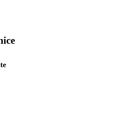
nice
te