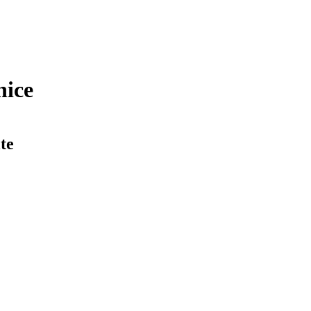
nice
te