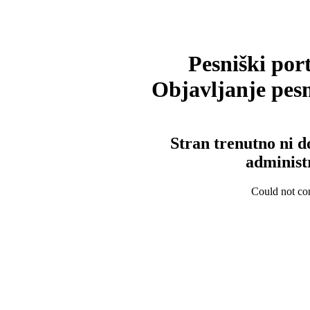
Pesniški port
Objavljanje pesm
Stran trenutno ni d
administ
Could not con