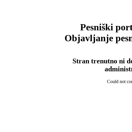
Pesniški port
Objavljanje pesm
Stran trenutno ni d
administ
Could not con