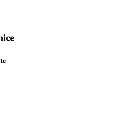
nice
te