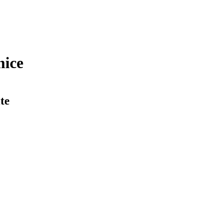
nice
te