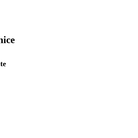
nice
te