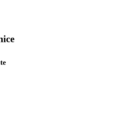
nice
te