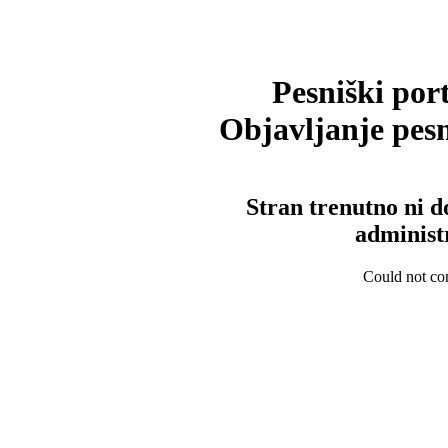
Pesniški port
Objavljanje pesm
Stran trenutno ni d
administ
Could not con