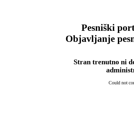
Pesniški port
Objavljanje pesm
Stran trenutno ni d
administ
Could not con