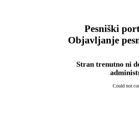
Pesniški port
Objavljanje pesm
Stran trenutno ni d
administ
Could not con