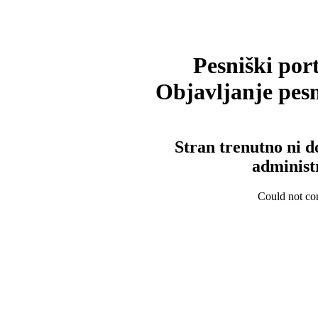
Pesniški port
Objavljanje pesm
Stran trenutno ni d
administ
Could not con