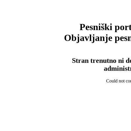
Pesniški port
Objavljanje pesm
Stran trenutno ni d
administ
Could not con