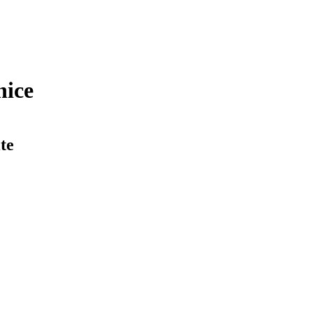
nice
te