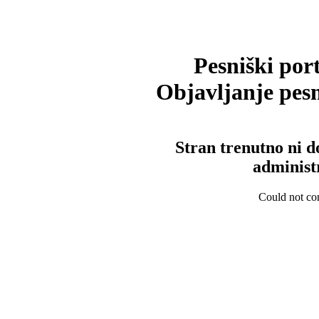
Pesniški port
Objavljanje pesm
Stran trenutno ni d
administ
Could not con