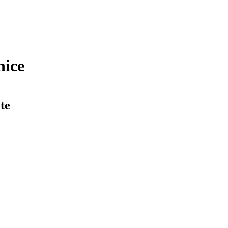
nice
te