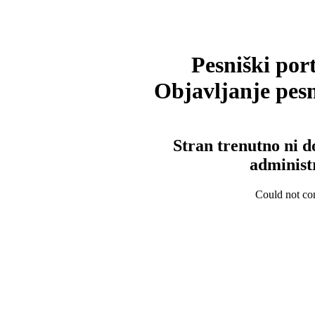
Pesniški port
Objavljanje pesm
Stran trenutno ni d
administ
Could not con