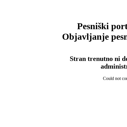
Pesniški port
Objavljanje pesm
Stran trenutno ni d
administ
Could not con