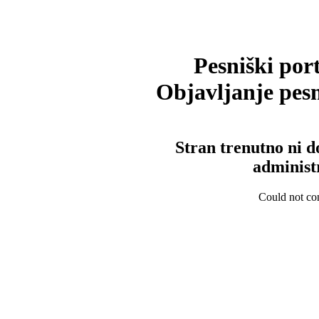
Pesniški port
Objavljanje pesm
Stran trenutno ni d
administ
Could not con