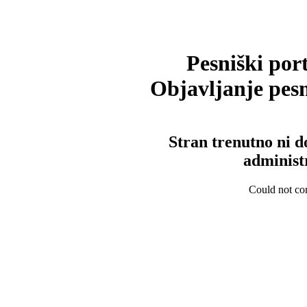
Pesniški port
Objavljanje pesm
Stran trenutno ni d
administ
Could not con