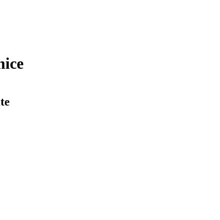
nice
te