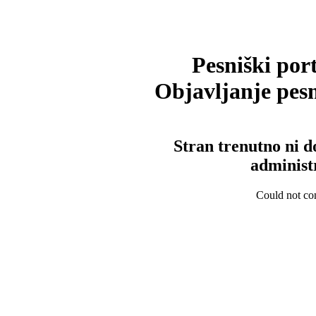
Pesniški port
Objavljanje pesm
Stran trenutno ni d
administ
Could not con