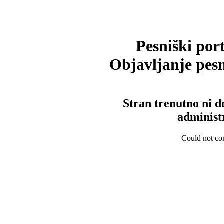
Pesniški port
Objavljanje pesm
Stran trenutno ni d
administ
Could not con