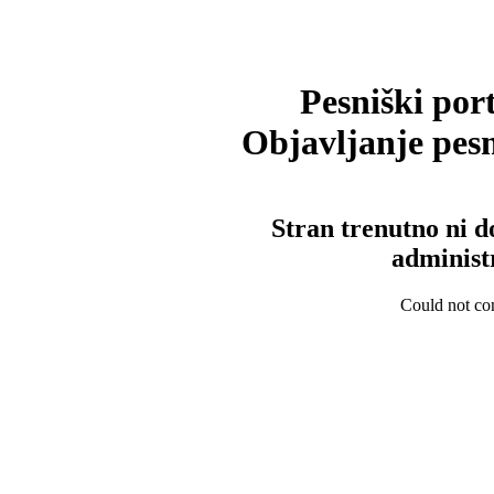
Pesniški port
Objavljanje pesm
Stran trenutno ni d
administ
Could not con