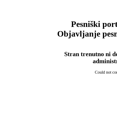
Pesniški port
Objavljanje pesm
Stran trenutno ni d
administ
Could not con