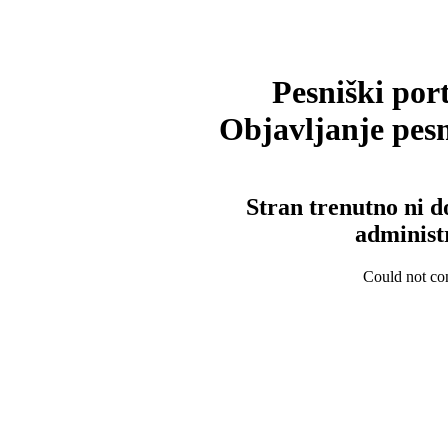
Pesniški port
Objavljanje pesm
Stran trenutno ni d
administ
Could not con