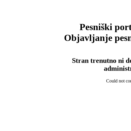
Pesniški port
Objavljanje pesm
Stran trenutno ni d
administ
Could not con