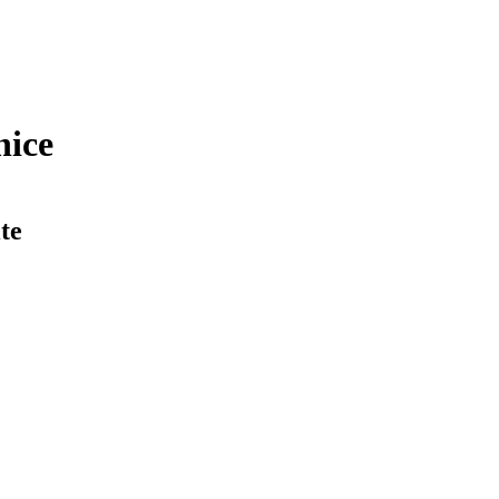
nice
te