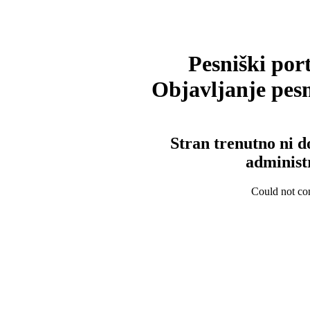
Pesniški port
Objavljanje pesm
Stran trenutno ni d
administ
Could not con