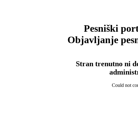
Pesniški port
Objavljanje pesm
Stran trenutno ni d
administ
Could not con