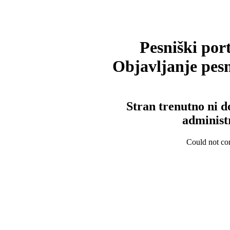
Pesniški port
Objavljanje pesm
Stran trenutno ni d
administ
Could not con