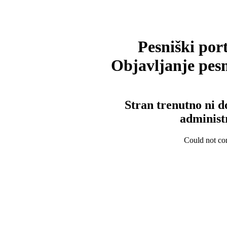
Pesniški port
Objavljanje pesm
Stran trenutno ni d
administ
Could not con