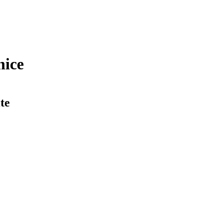
nice
te