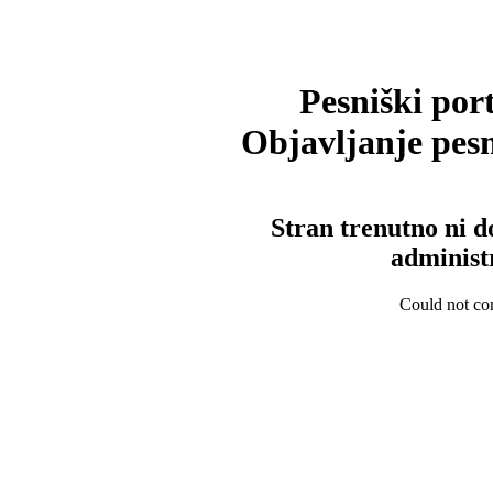
Pesniški port
Objavljanje pesm
Stran trenutno ni d
administ
Could not con