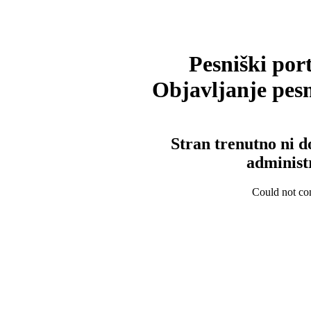
Pesniški port
Objavljanje pesm
Stran trenutno ni d
administ
Could not con