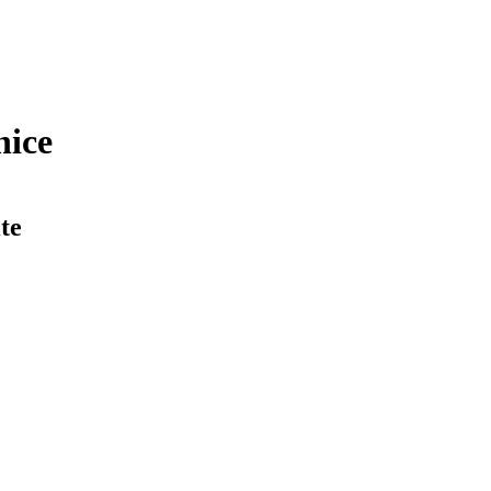
nice
te