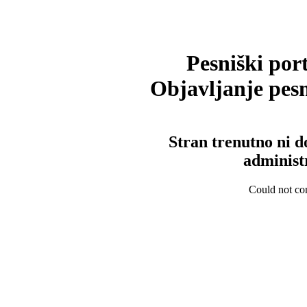
Pesniški port
Objavljanje pesm
Stran trenutno ni d
administ
Could not con