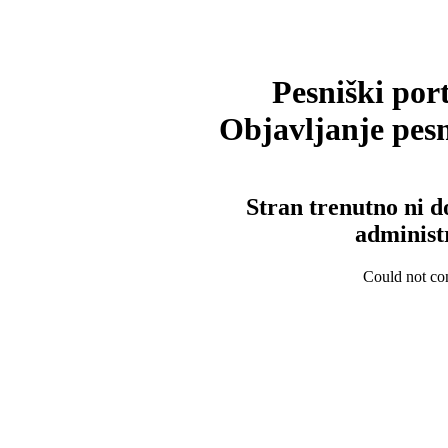
Pesniški port
Objavljanje pesm
Stran trenutno ni d
administ
Could not con