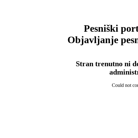
Pesniški port
Objavljanje pesm
Stran trenutno ni d
administ
Could not con